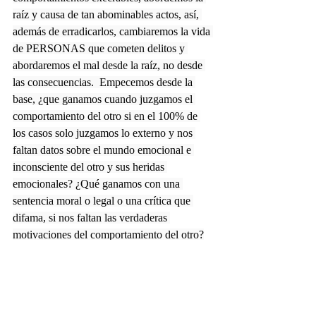
raíz y causa de tan abominables actos, así, 
además de erradicarlos, cambiaremos la vida 
de PERSONAS que cometen delitos y 
abordaremos el mal desde la raíz, no desde 
las consecuencias.  Empecemos desde la 
base, ¿que ganamos cuando juzgamos el 
comportamiento del otro si en el 100% de 
los casos solo juzgamos lo externo y nos 
faltan datos sobre el mundo emocional e 
inconsciente del otro y sus heridas 
emocionales? ¿Qué ganamos con una 
sentencia moral o legal o una crítica que 
difama, si nos faltan las verdaderas 
motivaciones del comportamiento del otro?
https://video.wixstatic.com/video/291ded_d96b2d
bbec7a4b9aa7112d32ee102302/1080p/mp4/file.m
p4