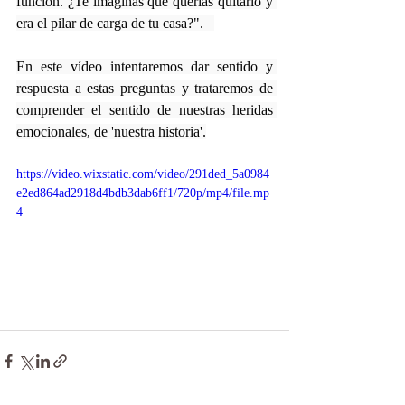
función. ¿Te imaginas que querías quitarlo y 
era el pilar de carga de tu casa?".   
En este vídeo intentaremos dar sentido y 
respuesta a estas preguntas y trataremos de 
comprender el sentido de nuestras heridas 
emocionales, de 'nuestra historia'.
https://video.wixstatic.com/video/291ded_5a0984
e2ed864ad2918d4bdb3dab6ff1/720p/mp4/file.mp
4