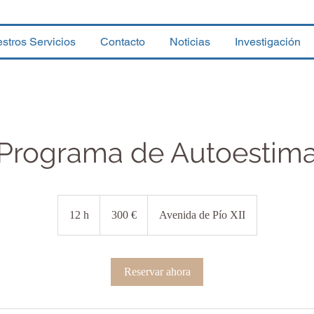
stros Servicios
Contacto
Noticias
Investigación
Programa de Autoestim
300
euros
12 h
1
300 €
Avenida de Pío XII
2
h
Reservar ahora